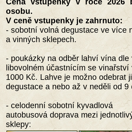
Cena vstupenky v roce 2026
osobu.
V ceně vstupenky je zahrnuto:
- sobotní volná degustace ve více 
a vinných sklepech.
- poukázky na odběr lahví vína dle 
libovolném účastnícím se vinařství
1000 Kč. Lahve je možno odebrat j
degustace a nebo až v neděli od 9 
- celodenní sobotní kyvadlová
autobusová
doprava
mezi jednotliv
sklepy: