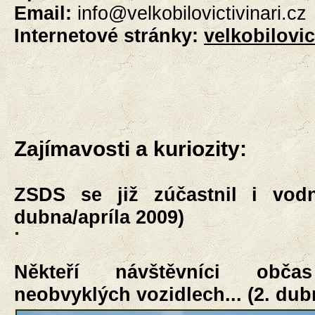
Email:
i
nfo@velkobilovictivinari.cz
Internetové stránky:
velkobilovic
Zajímavosti a kuriozity:
ZSDS se již zúčastnil i vodní
dubna/apríla 2009)
Někteří návštěvníci obča
neobvyklých vozidlech... (2. dub