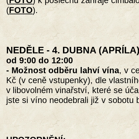
(
FOTO
) k poslechu zahraje cimbál
(
FOTO
).
NEDĚLE
- 4. DUBNA (APRÍLA)
od 9:00 do 12:00
-
Možnost odběru lahví vína
, v 
Kč
(v ceně vstupenky)
, dle vlastní
v
libovolném vinařství,
které se úča
jste si víno neodebrali již
v sobotu 