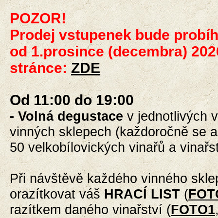
POZOR!
Prodej vstupenek bude probíh
od 1.prosince (decembra) 2026
stránce:
ZDE
Od 11:00 do 19:00
- Volná degustace
v jednotlivých v
vinných sklepech (každoročně se a
50 velkobílovických vinařů a vinařst
Při návštěvě každého vinného skl
orazítkovat váš
HRACÍ LIST
(
FOT
razítkem daného vinařství (
FOTO1