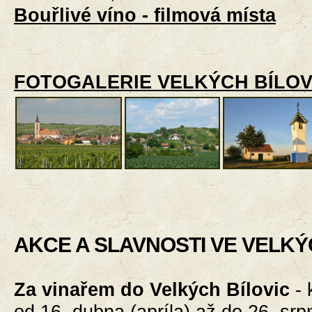
Bouřlivé víno - filmová místa
FOTOGALERIE VELKÝCH BÍLOV
AKCE A SLAVNOSTI VE VELKÝ
Za vinařem do Velkých Bílovic
-
od 16. dubna (apríla) až do 26. srp