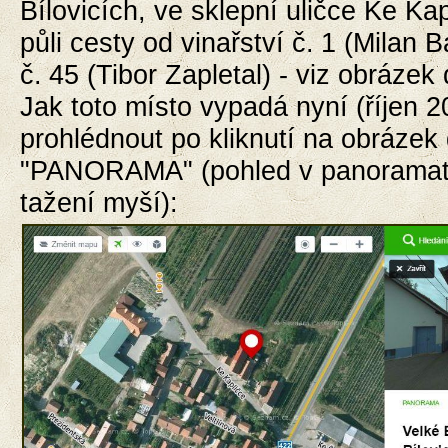
Bílovicích, ve sklepní uličce Ke Ka
půli cesty od vinařství č.
1 (Milan 
č.
45 (Tibor Zapletal) - viz obrázek 
Jak toto místo vypadá nyní (
říjen 
prohlédnout
po kliknutí na obrázek
"PANORAMA" (pohled v panorama
tažení myší):