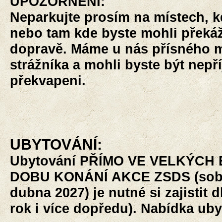
UPOZORNĚNÍ:
Neparkujte prosím na místech, k
nebo tam kde byste mohli překá
dopravě. Máme u nás přísného 
strážníka a mohli byste být nepř
překvapeni.
UBYTOVÁNÍ:
Ubytování PŘÍMO VE VELKÝCH 
DOBU KONÁNÍ AKCE ZSDS (sobot
dubna 2027) je nutné si zajistit
rok i více dopředu). Nabídka uby