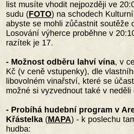
list musíte vhodit nejpozději ve 20
sudu (
FOTO
) na schodech Kulturn
abyste se mohli zůčastnit soutěže o
Losování výherce proběhne v 20:10
razítek je 17.
- Možnost odběru lahví vína
, v 
Kč (v ceně vstupenky), dle vlastní
libovolném vinařství,
které se účast
možné si vyzvednout také v neděli
- Probíhá hudební program
v Ar
Křástelka
(
MAPA
) - k poslechu t
hudba: