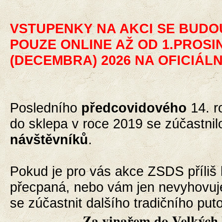
VSTUPENKY NA AKCI SE BUD
POUZE ONLINE AŽ OD 1.PROSI
(DECEMBRA) 2026 NA OFICIÁL
Posledního
předcovidového
14. r
do sklepa v roce 2019 se zúčastni
návštěvníků
.
Pokud je pro vás akce ZSDS příliš 
přecpaná, nebo vám jen nevyhovuj
se zúčastnit dalšího
tradičního
put
Za vinařem do Velkých 