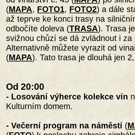
(
MAPA
,
FOTO1
,
FOTO2
) a dále st
až teprve ke konci trasy na silničn
odbočíte doleva (
TRASA
). Trasa j
svižnou chůzí se dá zvládnout i za 
Alternativně můžete vyrazit od vinař
(
MAPA
). Tato trasa je dlouhá jen 2
Od 20:00
- Losování výherce kolekce vín
n
Kulturním domem.
- Večerní
program na náměstí
(
M