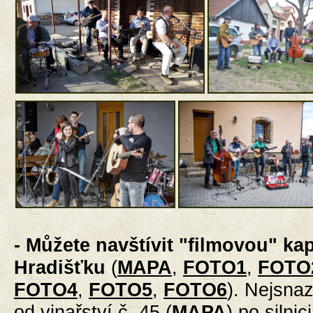
- Můžete navštívit "filmovou" ka
Hradišťku
(
MAPA
,
FOTO1
,
FOTO
FOTO4
,
FOTO5
,
FOTO6
). Nejsnaz
od vinařství č. 45 (
MAPA
) po silni