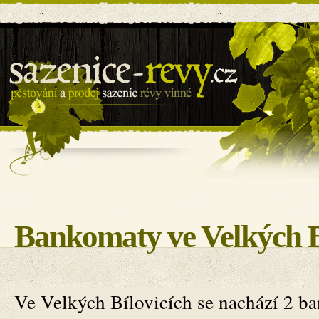
Sazenice révy - BILOVIN s.r.o.
Bankomaty ve Velkých B
Ve Velkých Bílovicích se nachází 2 b