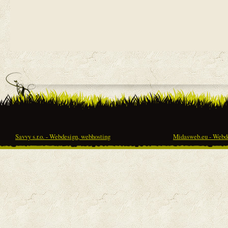
Savvy s.r.o. - Webdesign, webhosting
Midasweb.eu - Webde